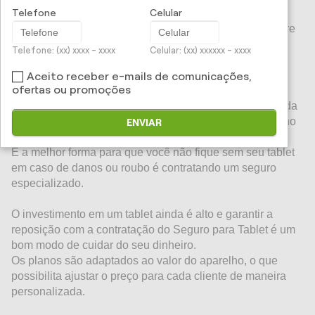
Telefone
Celular
O
Seguro para Tablets
oferece a reposição do seu
aparelho em casos de danos ou roubo. Saiba mais sobre
o serviço.
Telefone: (xx) xxxx - xxxx
Celular: (xx) xxxxxx - xxxx
O tablet é um dos equipamentos mais completos da
Aceito receber e-mails de comunicações,
ofertas ou promoções
atualidade e caiu no gosto dos brasileiros.
De acordo a IDC Brasil, é esperado um crescimento cada
vez mais significativo na venda deste tipo de aparelho no
ENVIAR
país.
E a melhor forma para que você não fique sem seu tablet
em caso de danos ou roubo é contratando um seguro
especializado.
O investimento em um tablet ainda é alto e garantir a
reposição com a contratação do Seguro para Tablet é um
bom modo de cuidar do seu dinheiro.
Os planos são adaptados ao valor do aparelho, o que
possibilita ajustar o preço para cada cliente de maneira
personalizada.