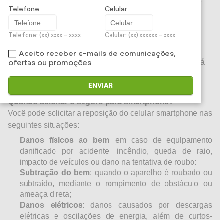
Telefone
Celular
cada vez mais importante para garantir a reposição do
aparelho em casos de danos ou roubo.
Telefone: (xx) xxxx - xxxx
Celular: (xx) xxxxxx - xxxx
O serviço dá a tranquilidade necessária em casos de
danos físicos no aparelho ou de roubos, ocorrências
Aceito receber e-mails de comunicações,
comuns no Brasil, onde pelo menos 25% das pessoas já
ofertas ou promoções
foram vítimas desse tipo de ocorrência¹.
ENVIAR
Quando acionar o seguro para smartphone?
Você pode solicitar a reposição do celular smartphone nas
seguintes situações:
Danos físicos ao bem
: em caso de equipamento
danificado por acidente, incêndio, queda de raio,
impacto de veículos ou dano na tentativa de roubo;
Subtração do bem
: quando o aparelho é roubado ou
subtraído, mediante o rompimento de obstáculo ou
ameaça direta;
Danos elétricos
: danos causados por descargas
elétricas e oscilações de energia, além de curtos-