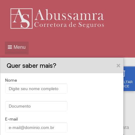
Menu
Quer saber mais?
Nome
CONSULTAR
ABUSSAMRA
PROPOSTA ONLINE
APÓLICE
CORRETORA DE
SEGUROS - Seguro Celular
E-mail
Os smartphones estão cada vez mais indispensáveis para
o nosso dia-a-dia. Por isso, o
seguro para smartphone
é