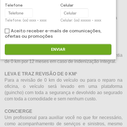
Telefone
Celular
O
Seguro Auto Premium
é um seguro único, criado
especialmente para carros de alto valor, a partir de R$
150 mil. Com vantagens exclusivas que facilitam o dia a
Telefone: (xx) xxxx - xxxx
Celular: (xx) xxxxxx - xxxx
dia e trazem tranquilidade e conforto para você.
Aceito receber e-mails de comunicações,
ofertas ou promoções
VANTAGENS:
REPOSIÇÃO DE O KM POR ATÉ 1 ANO
ENVIAR
Você poderá contratar e estender a cobertura da garantia
de 0 km por 12 meses em caso de indenização integral.
LEVA E TRAZ REVISÃO DE 0 KM¹
Para a revisão de 0 km do veículo ou para o reparo na
oficina, o veículo será levado em uma plataforma
(guincho) com toda a segurança e devolvido ao segurado
com toda a comodidade e sem nenhum custo.
CONCIERGE
Um profissional para auxiliar você no que for necessário,
como acompanhamento de serviços e sinistros, mesmo